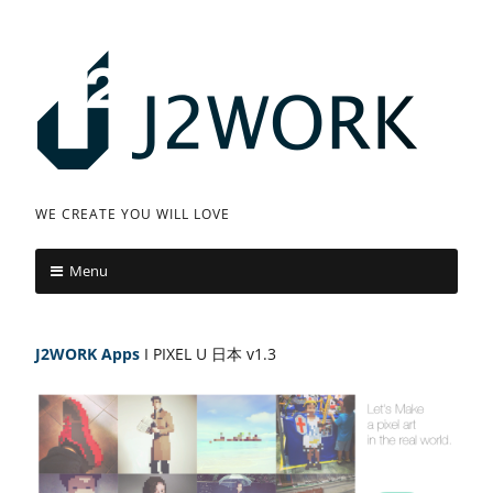
Skip
to
content
J
WE CREATE YOU WILL LOVE
2
Menu
W
O
J2WORK
Apps
I PIXEL U 日本 v1.3
R
K