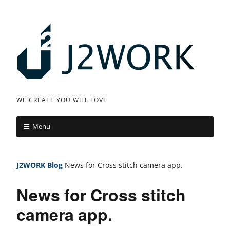
Skip
to
content
J
WE CREATE YOU WILL LOVE
2
Menu
W
O
J2WORK
Blog
News for Cross stitch camera app.
R
News for Cross stitch
K
camera app.